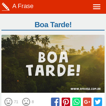
A Frase
Boa Tarde!
71
8