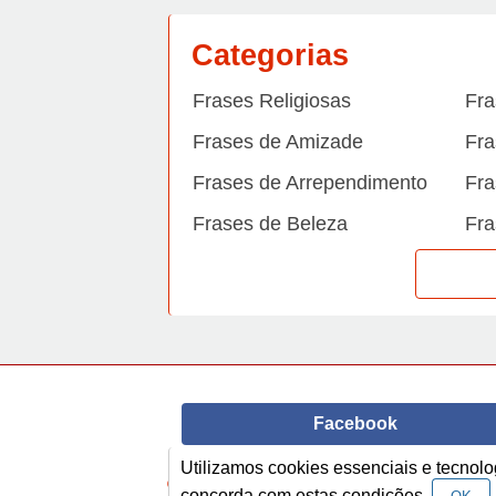
Categorias
Frases Religiosas
Fra
Frases de Amizade
Fra
Frases de Arrependimento
Fra
Frases de Beleza
Fra
Frases de Carinho
Fra
Frases de Dengue
Fra
Frases de Dinheiro
Fra
Frases de Felicidade
Fra
Facebook
Frases de Horário de verão
Fra
Utilizamos cookies essenciais e tecno
Frases de Inverno
Fra
© Copyright 2014-2022
A Frase.
concorda com estas condições.