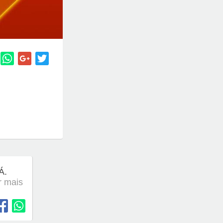
Á.
er mais