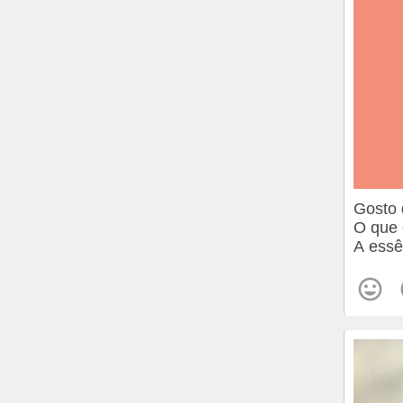
Gosto 
O que 
A essê