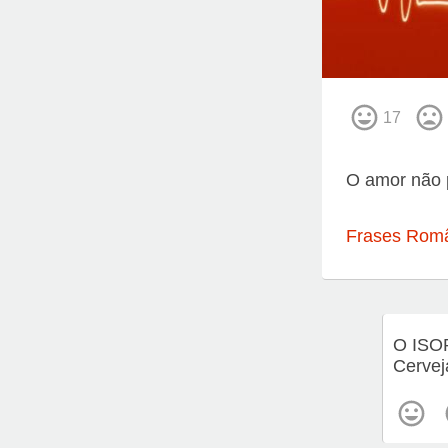
17
O amor não p
Frases Româ
O ISO
Cervej