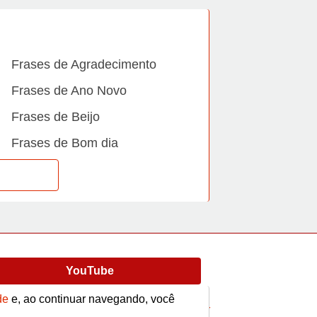
Frases de Agradecimento
Frases de Ano Novo
Frases de Beijo
Frases de Bom dia
Frases de Casamento
Frases de Dia Internacional
Frases de Família
Frases de Gratidão
YouTube
Frases de Informática
de
e, ao continuar navegando, você
Frases de Medo
Frases
Vídeos
contato@afrase.com.br