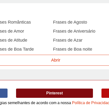
ses Românticas
Frases de Agosto
ses de Amor
Frases de Aniversário
ses de Atitude
Frases de Azar
ses de Boa Tarde
Frases de Boa noite
ses de Carnaval
Frases de Caráter
Abrir
ses de Desculpa
Frases de Dezembro
ses de Domingo
Frases de Esperança
ses de Fevereiro
Frases de Final de Semana
Pinterest
ses de Humildade
Frases de Humor
logias semelhantes de acordo com a nossa
Política de Privacida
ses de Junho
Frases de Maio
Termos de Uso / Privacidade