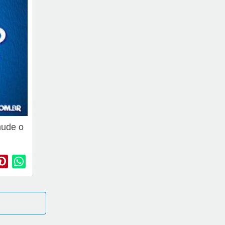
mude o