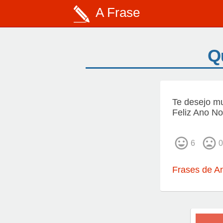
A Frase
Qu
Te desejo mu
Feliz Ano No
6
0
Frases de A