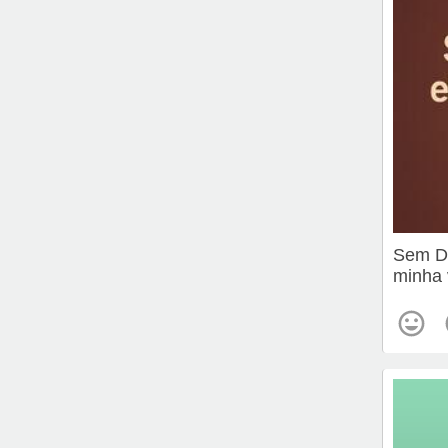
Sem De
minha 