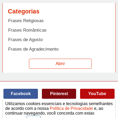
Categorias
Frases Religiosas
Frases Românticas
Frases de Agosto
Frases de Agradecimento
Frases de Amizade
Abrir
Frases de Amor
Frases de Aniversário
Frases de Ano Novo
Facebook
Pinterest
YouTube
Frases de Arrependimento
Utilizamos cookies essenciais e tecnologias semelhantes
Frases de Atitude
© Copyright 2014-2022
A Frase.
de acordo com a nossa
Política de Privacidade
e, ao
continuar navegando, você concorda com estas
Termos de Uso / Privacidade
Frases
Vídeos
Frases de Azar