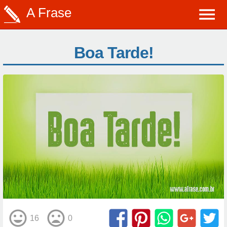
A Frase
Boa Tarde!
16
0