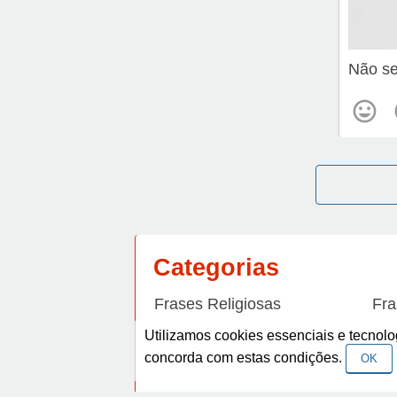
Não se
Categorias
Frases Religiosas
Fra
Frases de Amizade
Fra
Utilizamos cookies essenciais e tecno
concorda com estas condições.
OK
Frases de Arrependimento
Fra