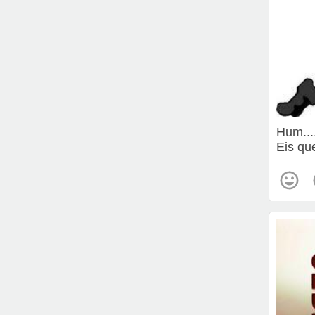
Hum....
Eis qu