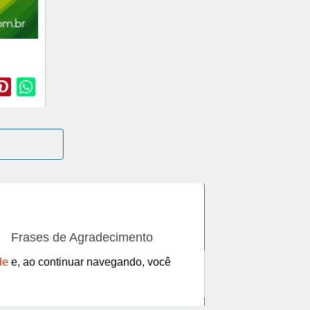
Frases de Agradecimento
Frases de Ano Novo
de
e, ao continuar navegando, você
Frases de Beijo