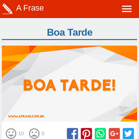
A Frase
Boa Tarde
10
0