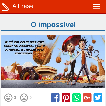
A Frase
O impossível
3
0