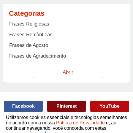
Categorias
Frases Religiosas
Frases Românticas
Frases de Agosto
Frases de Agradecimento
Frases de Amizade
Abrir
Frases de Amor
Frases de Aniversário
Frases de Ano Novo
Facebook
Pinterest
YouTube
Frases de Arrependimento
Utilizamos cookies essenciais e tecnologias semelhantes
Frases de Atitude
© Copyright 2014-2022
A Frase.
de acordo com a nossa
Política de Privacidade
e, ao
continuar navegando, você concorda com estas
Termos de Uso / Privacidade
Frases
Vídeos
Frases de Azar