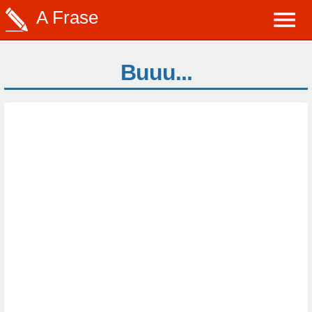
A Frase
Buuu...