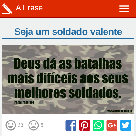
A Frase
Seja um soldado valente
33
5