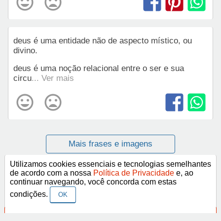
deus é uma entidade não de aspecto místico, ou
divino.
deus é uma noção relacional entre o ser e sua
circu
... Ver mais
Mais frases e imagens
Utilizamos cookies essenciais e tecnologias semelhantes
de acordo com a nossa
Política de Privacidade
e, ao
Categorias
continuar navegando, você concorda com estas
condições.
OK
Frases Religiosas
Frases Românticas