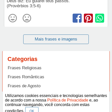
Deus diz: Eu guiarei teus passos.
(Provérbios 3:5-6)
Mais frases e imagens
Categorias
Frases Religiosas
Frases Românticas
Frases de Agosto
Frases de Agradecimento
Utilizamos cookies essenciais e tecnologias semelhantes
de acordo com a nossa
Política de Privacidade
e, ao
Frases de Amizade
continuar navegando, você concorda com estas
Abrir
condições.
OK