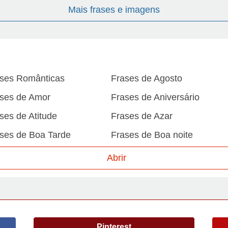
Mais frases e imagens
ses Românticas
Frases de Agosto
ses de Amor
Frases de Aniversário
ses de Atitude
Frases de Azar
ses de Boa Tarde
Frases de Boa noite
ses de Carnaval
Frases de Caráter
Abrir
ses de Desculpa
Frases de Dezembro
ses de Domingo
Frases de Esperança
ses de Fevereiro
Frases de Final de Semana
Pinterest