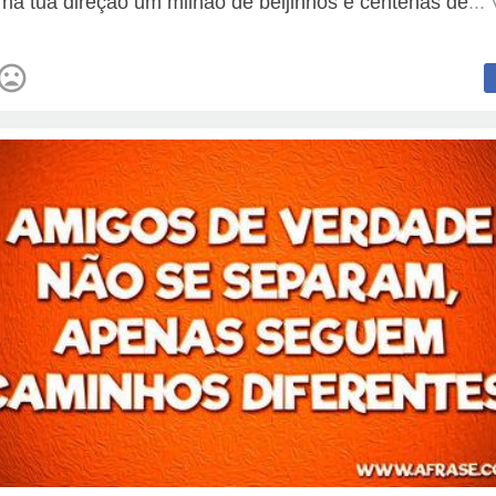
 na tua direção um milhão de beijinhos e centenas de
...