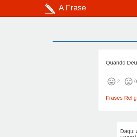
A Frase
Quando Deus
2
0
Frases Relig
Daqui 