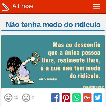
A Frase
Não tenha medo do ridículo
15
2