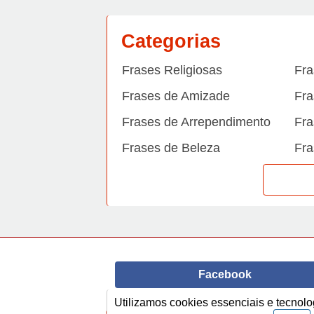
Categorias
Frases Religiosas
Fra
Frases de Amizade
Fra
Frases de Arrependimento
Fra
Frases de Beleza
Fra
Frases de Carinho
Fra
Frases de Dengue
Fra
Frases de Dinheiro
Fra
Frases de Felicidade
Fra
Facebook
Frases de Horário de verão
Fra
Frases de Inverno
Fra
Utilizamos cookies essenciais e tecno
© Copyright 2014-2022
A Frase.