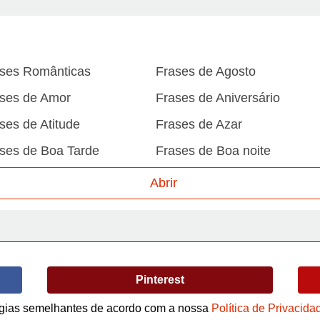
ses Românticas
Frases de Agosto
ses de Amor
Frases de Aniversário
ses de Atitude
Frases de Azar
ses de Boa Tarde
Frases de Boa noite
ses de Carnaval
Frases de Caráter
Abrir
ses de Desculpa
Frases de Dezembro
ses de Domingo
Frases de Esperança
ses de Fevereiro
Frases de Final de Semana
Pinterest
ses de Humildade
Frases de Humor
ses de Junho
Frases de Maio
logias semelhantes de acordo com a nossa
Política de Privacida
Termos de Uso / Privacidade