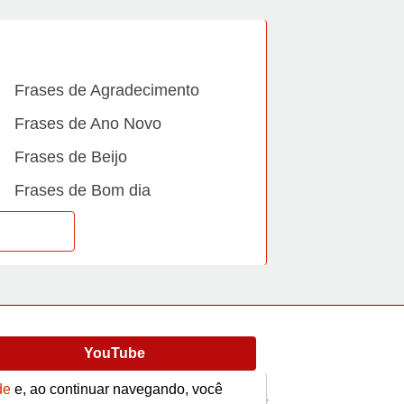
Frases de Agradecimento
Frases de Ano Novo
Frases de Beijo
Frases de Bom dia
Frases de Casamento
Frases de Dia Internacional
Frases de Família
Frases de Gratidão
YouTube
Frases de Informática
Frases de Medo
de
e, ao continuar navegando, você
Frases
Vídeos
contato@afrase.com.br