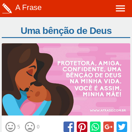
A Frase
Uma bênção de Deus
5
0