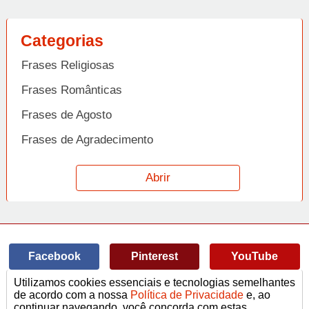
Categorias
Frases Religiosas
Frases Românticas
Frases de Agosto
Frases de Agradecimento
Frases de Amizade
Abrir
Frases de Amor
Frases de Aniversário
Frases de Ano Novo
Facebook
Pinterest
YouTube
Frases de Arrependimento
Utilizamos cookies essenciais e tecnologias semelhantes
Frases de Atitude
© Copyright 2014-2022
A Frase.
de acordo com a nossa
Política de Privacidade
e, ao
continuar navegando, você concorda com estas