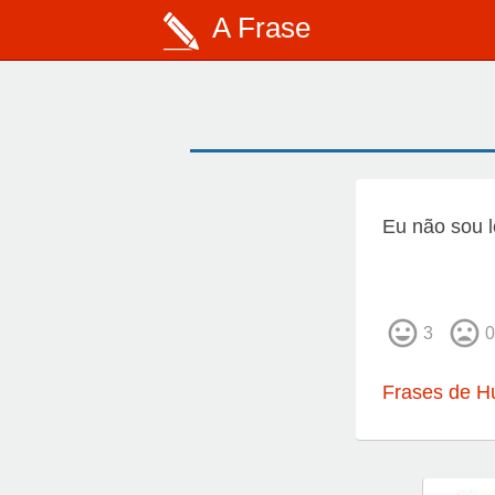
A Frase
Eu não sou 
3
0
Frases de H