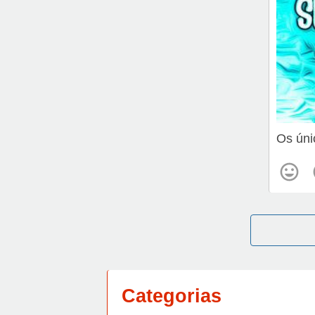
Os úni
Categorias