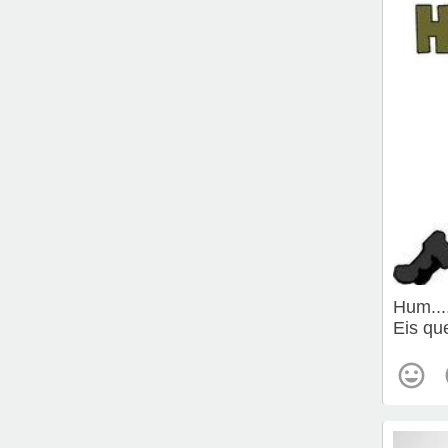
Hum....
Eis qu