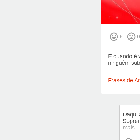
6
0
E quando é v
ninguém subs
Frases de A
Daqui 
Soprei
mais