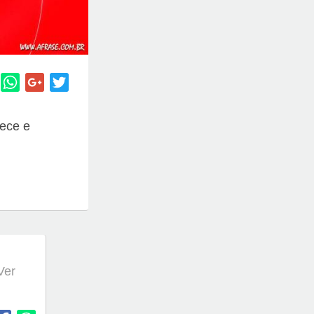
uece e
 Ver