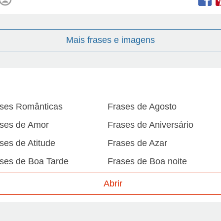
Mais frases e imagens
ses Românticas
Frases de Agosto
ses de Amor
Frases de Aniversário
ses de Atitude
Frases de Azar
ses de Boa Tarde
Frases de Boa noite
ses de Carnaval
Frases de Caráter
Abrir
ses de Desculpa
Frases de Dezembro
ses de Domingo
Frases de Esperança