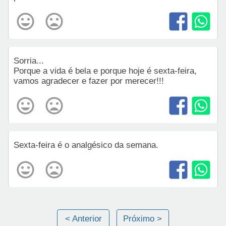
Sorria...
Porque a vida é bela e porque hoje é sexta-feira,
vamos agradecer e fazer por merecer!!!
Sexta-feira é o analgésico da semana.
< Anterior
Próximo >