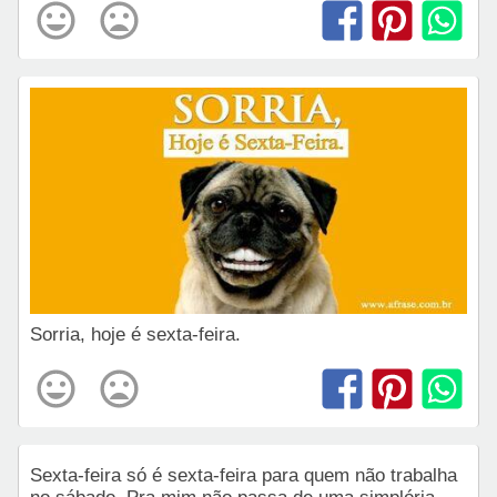
Sorria, hoje é sexta-feira.
Sexta-feira só é sexta-feira para quem não trabalha