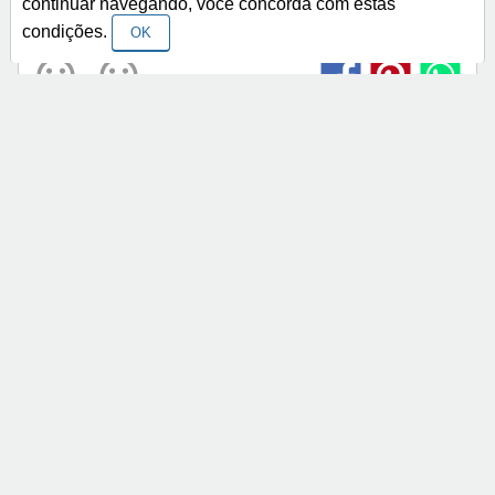
continuar navegando, você concorda com estas
Bom Dia!
condições.
OK
< Anterior
Próximo >
Categorias
Frases Religiosas
Frases Românticas
Frases de Agosto
Frases de Agradecimento
Frases de Amizade