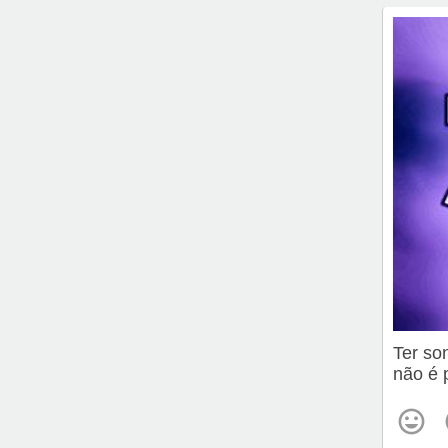
Ter so
não é 