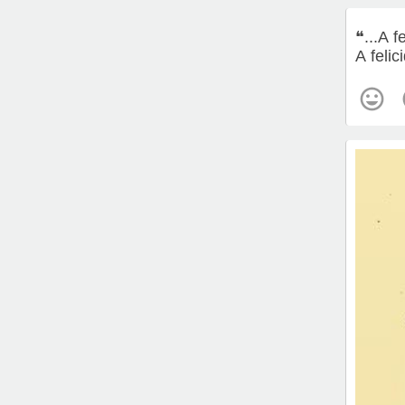
❝...A 
A felic