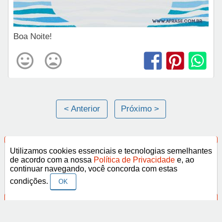
Boa Noite!
< Anterior
Próximo >
Categorias
Utilizamos cookies essenciais e tecnologias semelhantes
de acordo com a nossa
Política de Privacidade
e, ao
continuar navegando, você concorda com estas
Frases Religiosas
condições.
OK
Frases Românticas
Frases de Agosto