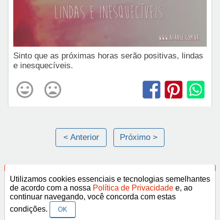
Sinto que as próximas horas serão positivas, lindas
e inesquecíveis.
< Anterior
Próximo >
Categorias
Utilizamos cookies essenciais e tecnologias semelhantes
de acordo com a nossa
Política de Privacidade
e, ao
continuar navegando, você concorda com estas
Frases Religiosas
condições.
OK
Frases Românticas