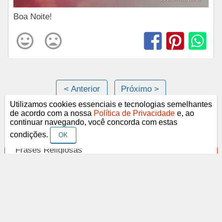
Boa Noite!
< Anterior
Próximo >
Utilizamos cookies essenciais e tecnologias semelhantes
de acordo com a nossa
Política de Privacidade
e, ao
continuar navegando, você concorda com estas
Categorias
condições.
OK
Frases Religiosas
Frases Românticas
Frases de Agosto
Frases de Agradecimento
Frases de Amizade