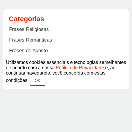
Categorias
Frases Religiosas
Frases Românticas
Frases de Agosto
Frases de Agradecimento
Utilizamos cookies essenciais e tecnologias semelhantes
de acordo com a nossa
Política de Privacidade
e, ao
Frases de Amizade
continuar navegando, você concorda com estas
Abrir
condições.
OK
Frases de Amor
Frases de Aniversário
Frases de Ano Novo
Facebook
Pinterest
YouTube
Frases de Arrependimento
Frases de Atitude
© Copyright 2014-2022
A Frase.