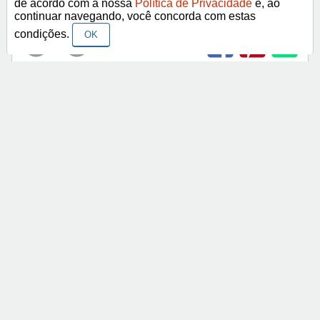
de acordo com a nossa
Política de Privacidade
e, ao
Bom Dia!
continuar navegando, você concorda com estas
condições.
OK
< Anterior
Próximo >
Categorias
Frases Religiosas
Frases Românticas
Frases de Agosto
Frases de Agradecimento
Frases de Amizade
Abrir