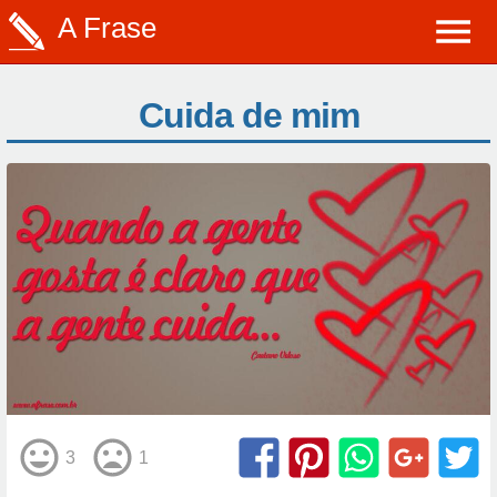
A Frase
Cuida de mim
3
1