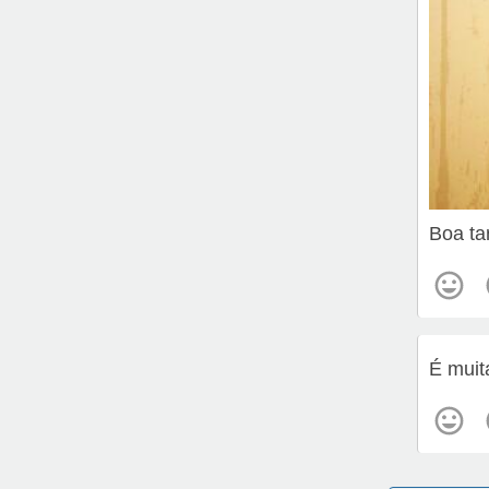
Boa ta
É muit