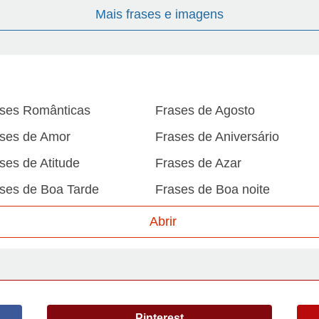
Mais frases e imagens
ses Românticas
Frases de Agosto
ses de Amor
Frases de Aniversário
ses de Atitude
Frases de Azar
ses de Boa Tarde
Frases de Boa noite
ses de Carnaval
Frases de Caráter
Abrir
ses de Desculpa
Frases de Dezembro
ses de Domingo
Frases de Esperança
ses de Fevereiro
Frases de Final de Semana
Pinterest