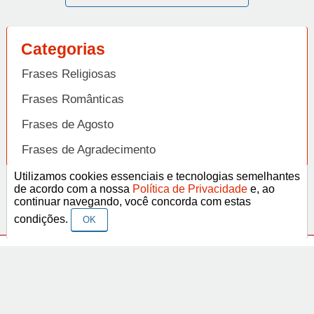
Categorias
Frases Religiosas
Frases Românticas
Frases de Agosto
Frases de Agradecimento
Frases de Amizade
Utilizamos cookies essenciais e tecnologias semelhantes
Abrir
de acordo com a nossa
Política de Privacidade
e, ao
Frases de Amor
continuar navegando, você concorda com estas
condições.
OK
Frases de Aniversário
Frases de Ano Novo
Facebook
Pinterest
YouTube
Frases de Arrependimento
Frases de Atitude
© Copyright 2014-2022
A Frase.