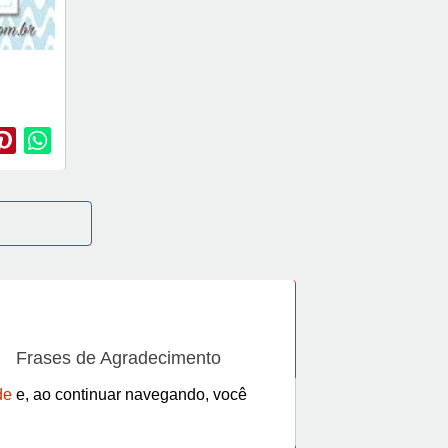
Frases de Agradecimento
Frases de Ano Novo
de
e, ao continuar navegando, você
Frases de Beijo