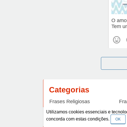
O amor
Tem um
Categorias
Frases Religiosas
Fra
Frases de Amizade
Fra
Utilizamos cookies essenciais e tecno
concorda com estas condições.
OK
Frases de Arrependimento
Fra