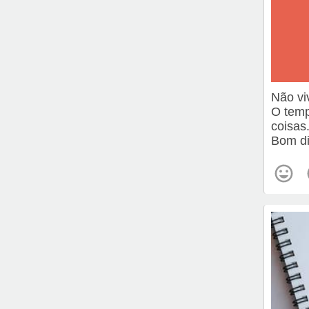
Não vi
O temp
coisas
Bom di