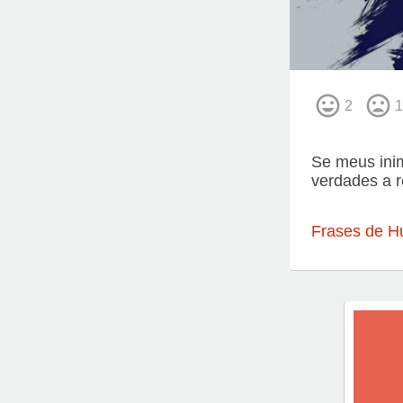
2
1
Se meus inim
verdades a r
Frases de H