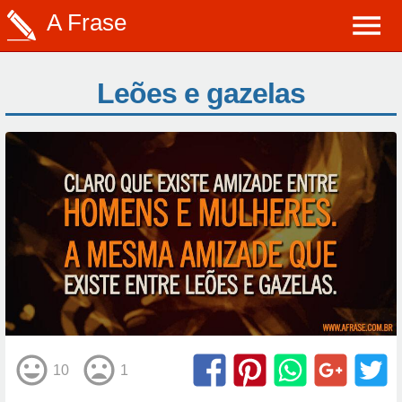
A Frase
Leões e gazelas
10
1