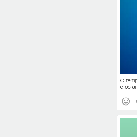
O temp
e os a