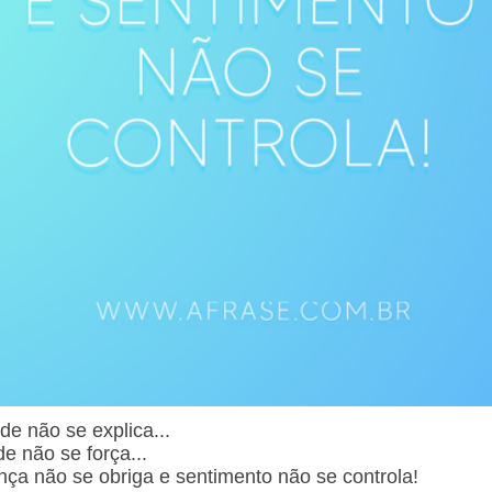
ade não se explica...
e não se força...
nça não se obriga e sentimento não se controla!