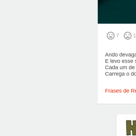
7
1
Ando devagar
E levo esse 
Cada um de n
Carrega o do
Frases de R