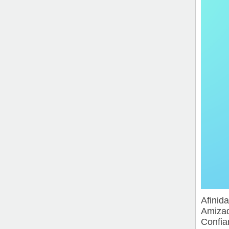
Afinid
Amizad
Confia