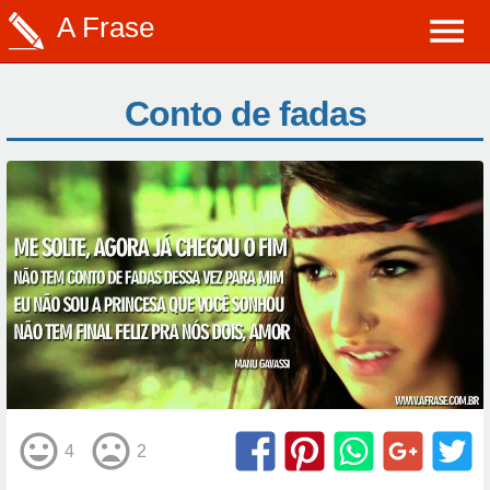
A Frase
Conto de fadas
4
2