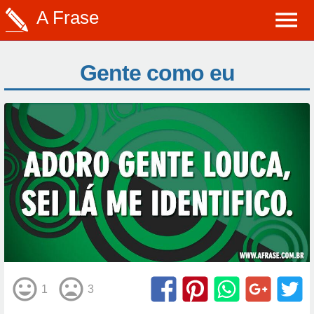
A Frase
Gente como eu
1
3