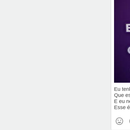
Eu te
Que es
E eu n
Esse 