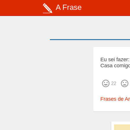
A Frase
Eu sei fazer:
Casa comig
22
Frases de A