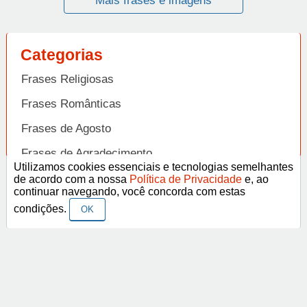
Mais frases e imagens
Categorias
Frases Religiosas
Frases Românticas
Frases de Agosto
Frases de Agradecimento
Utilizamos cookies essenciais e tecnologias semelhantes
Frases de Amizade
de acordo com a nossa
Política de Privacidade
e, ao
Abrir
continuar navegando, você concorda com estas
Frases de Amor
condições.
OK
Frases de Aniversário
Frases de Ano Novo
Facebook
Pinterest
YouTube
Frases de Arrependimento
Frases de Atitude
© Copyright 2014-2022
A Frase.