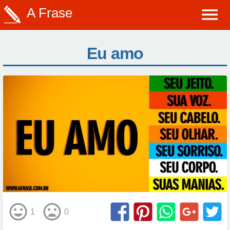
A Frase
Eu amo
1
0