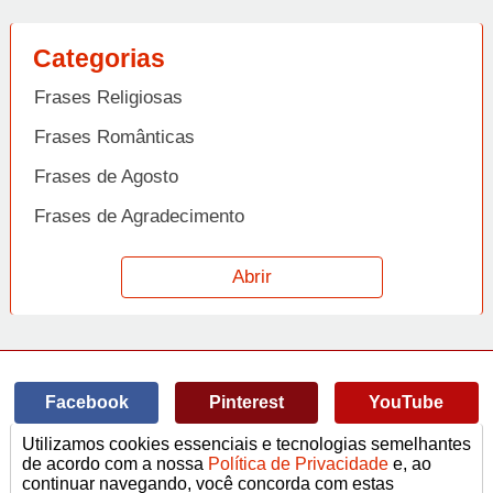
Categorias
Frases Religiosas
Frases Românticas
Frases de Agosto
Frases de Agradecimento
Frases de Amizade
Abrir
Frases de Amor
Frases de Aniversário
Frases de Ano Novo
Facebook
Pinterest
YouTube
Frases de Arrependimento
Utilizamos cookies essenciais e tecnologias semelhantes
Frases de Atitude
© Copyright 2014-2022
A Frase.
de acordo com a nossa
Política de Privacidade
e, ao
continuar navegando, você concorda com estas
Termos de Uso / Privacidade
Frases
Vídeos