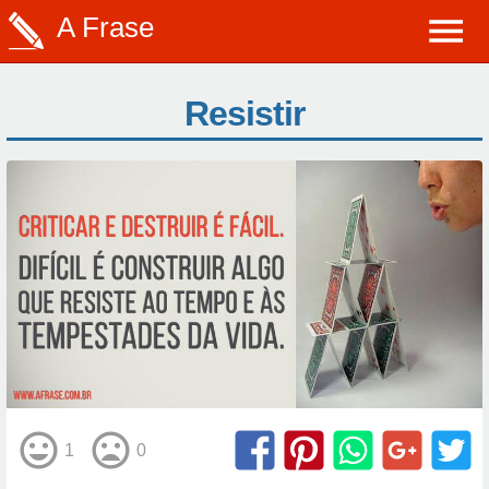
A Frase
Resistir
1
0