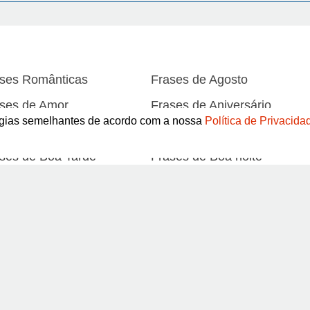
ses Românticas
Frases de Agosto
ses de Amor
Frases de Aniversário
logias semelhantes de acordo com a nossa
Política de Privacida
ses de Atitude
Frases de Azar
ses de Boa Tarde
Frases de Boa noite
ses de Carnaval
Frases de Caráter
Abrir
ses de Desculpa
Frases de Dezembro
ses de Domingo
Frases de Esperança
ses de Fevereiro
Frases de Final de Semana
Pinterest
ses de Humildade
Frases de Humor
ses de Junho
Frases de Maio