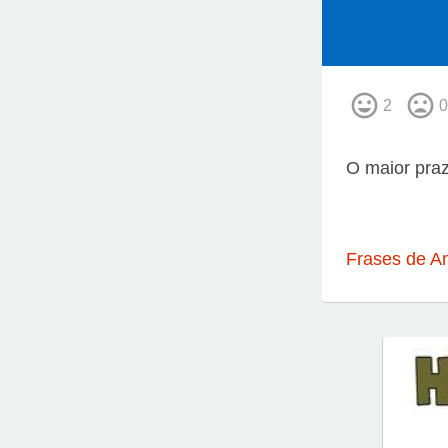
2
0
O maior praz
Frases de A