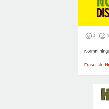
4
0
Normal ning
Frases de H