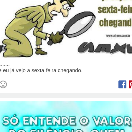
......
e eu já vejo a sexta-feira chegando.