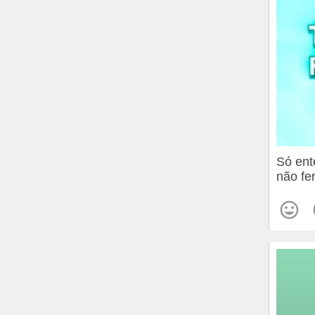
Só ent
não fe