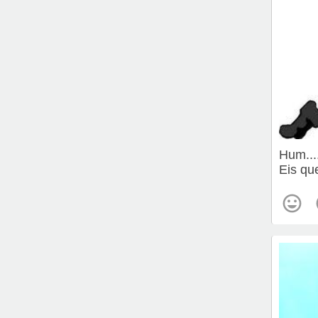
Hum....
Eis qu