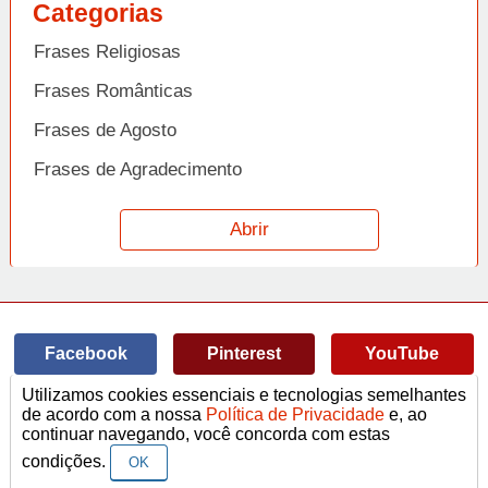
Categorias
Frases Religiosas
Frases Românticas
Frases de Agosto
Frases de Agradecimento
Frases de Amizade
Abrir
Frases de Amor
Frases de Aniversário
Frases de Ano Novo
Facebook
Pinterest
YouTube
Frases de Arrependimento
Utilizamos cookies essenciais e tecnologias semelhantes
Frases de Atitude
© Copyright 2014-2022
A Frase.
de acordo com a nossa
Política de Privacidade
e, ao
continuar navegando, você concorda com estas
Termos de Uso / Privacidade
Frases
Vídeos
Frases de Azar
contato@afrase.com.br
condições.
OK
Frases de Beijo