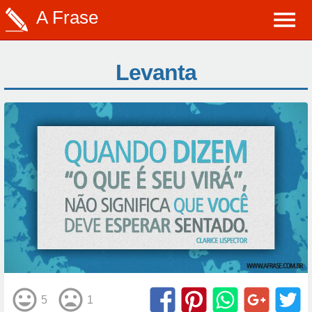
A Frase
Levanta
5
1