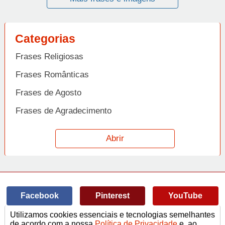
Categorias
Frases Religiosas
Frases Românticas
Frases de Agosto
Frases de Agradecimento
Frases de Amizade
Abrir
Frases de Amor
Frases de Aniversário
Frases de Ano Novo
Facebook
Pinterest
YouTube
Frases de Arrependimento
Utilizamos cookies essenciais e tecnologias semelhantes
Frases de Atitude
© Copyright 2014-2022
A Frase.
de acordo com a nossa
Política de Privacidade
e, ao