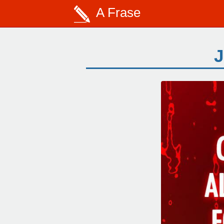
A Frase
J