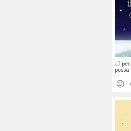
Já ped
possa 