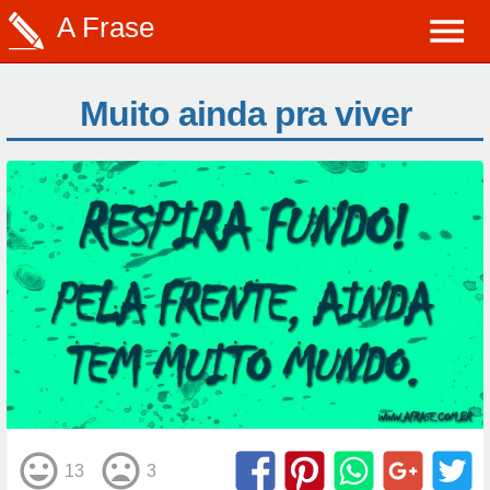
A Frase
Muito ainda pra viver
13
3