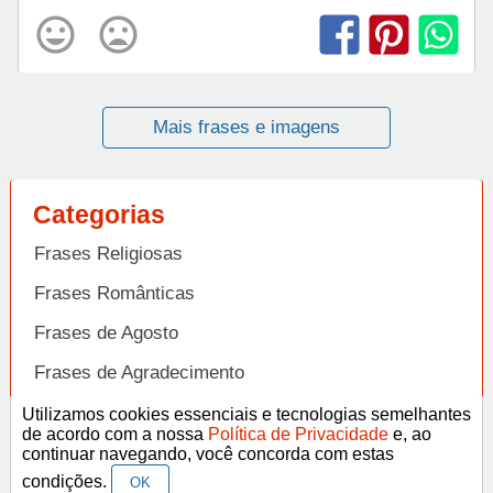
Mais frases e imagens
Categorias
Frases Religiosas
Frases Românticas
Frases de Agosto
Frases de Agradecimento
Frases de Amizade
Utilizamos cookies essenciais e tecnologias semelhantes
Abrir
de acordo com a nossa
Política de Privacidade
e, ao
Frases de Amor
continuar navegando, você concorda com estas
condições.
OK
Frases de Aniversário