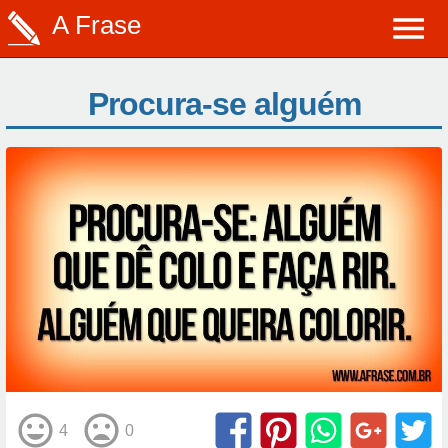
A Frase
Procura-se alguém
4
0