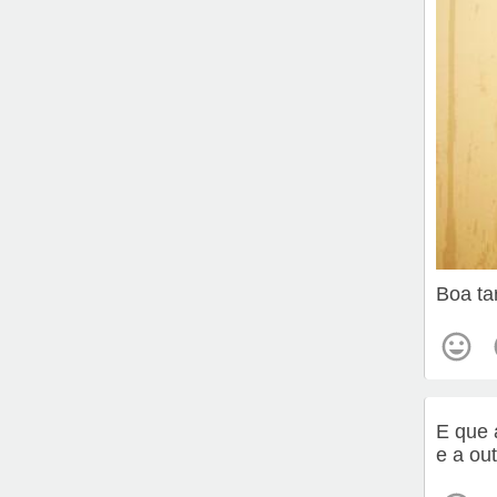
Boa ta
E que 
e a ou