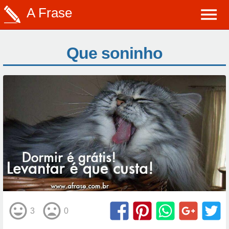
A Frase
Que soninho
3
0