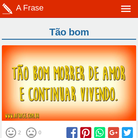
A Frase
Tão bom
2
0